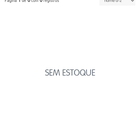
1
0
0
Página
de
com
registros
SEM ESTOQUE